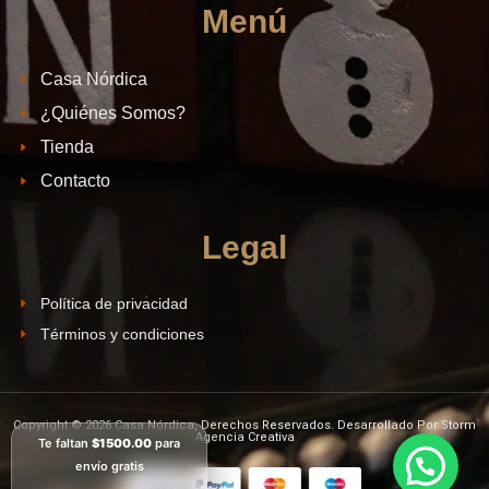
Menú
Casa Nórdica
¿Quiénes Somos?
Tienda
Contacto
Legal
Política de privacidad
Términos y condiciones
Copyright © 2026 Casa Nórdica, Derechos Reservados. Desarrollado Por Storm
Agencia Creativa
Te faltan
$1500.00
para
envío gratis