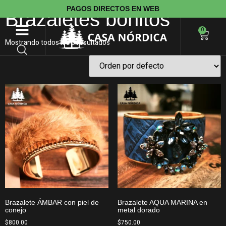
PAGOS DIRECTOS EN WEB
Brazaletes bonitos
0
Mostrando todos los 3 resultados
Brazalete ÁMBAR con piel de
Brazalete AQUA MARINA en
conejo
metal dorado
$
800.00
$
750.00