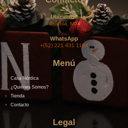
Ubicación
Puebla, MX
WhatsApp
+(52) 221 431 1194
Menú
Casa Nórdica
¿Quiénes Somos?
Tienda
Contacto
Legal