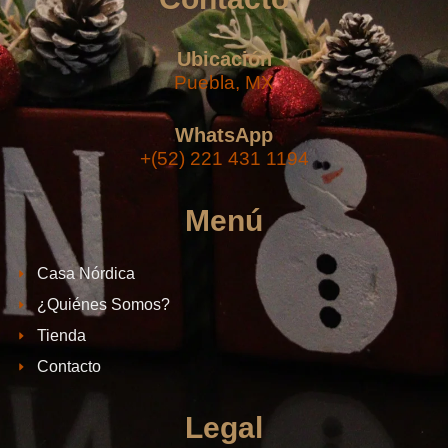
Ubicación
Puebla, MX
WhatsApp
+(52) 221 431 1194
Menú
Casa Nórdica
¿Quiénes Somos?
Tienda
Contacto
Legal