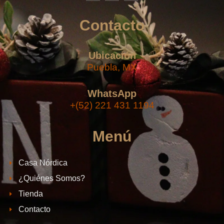
Contacto
Ubicación
Puebla, MX
WhatsApp
+(52) 221 431 1194
Menú
Casa Nórdica
¿Quiénes Somos?
Tienda
Contacto