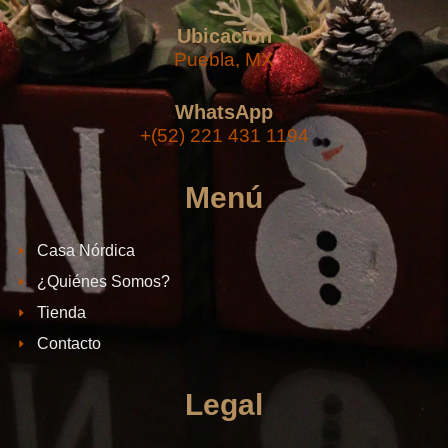
Ubicación
Puebla, MX
WhatsApp
+(52) 221 431 1194
Menú
Casa Nórdica
¿Quiénes Somos?
Tienda
Contacto
Legal