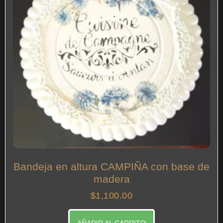
Bandeja en altura CAMPIÑA con base de
madera
$
1,100.00
AÑADIR AL CARRITO