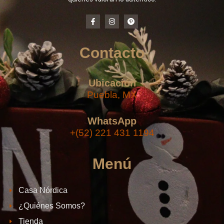
Contacto
Ubicación
Puebla, MX
WhatsApp
+(52) 221 431 1194
Menú
Casa Nórdica
¿Quiénes Somos?
Tienda