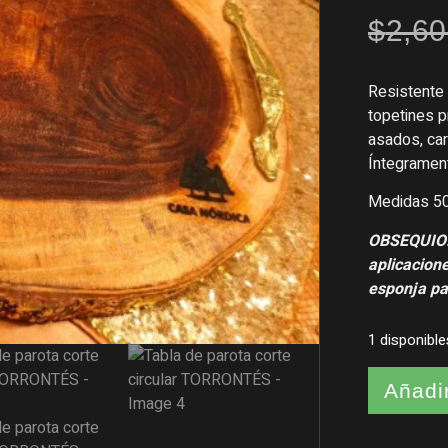
$
2,60
Resistente 
topetines p
asados, car
Íntegrament
Medidas 5
OBSEQUIO: 
aplicacione
esponja pa
1 disponible
Añadir