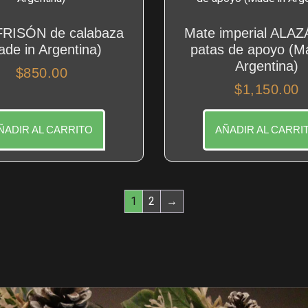
FRISÓN de calabaza
Mate imperial ALAZ
ade in Argentina)
patas de apoyo (M
Argentina)
$
850.00
$
1,150.00
ÑADIR AL CARRITO
AÑADIR AL CARRI
1
2
→