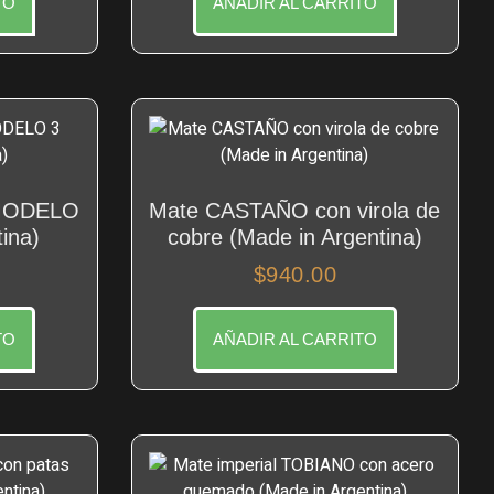
TO
AÑADIR AL CARRITO
 MODELO
Mate CASTAÑO con virola de
ina)
cobre (Made in Argentina)
$
940.00
TO
AÑADIR AL CARRITO