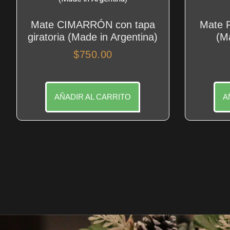
Mate CIMARRÓN con tapa
Mate 
giratoria (Made in Argentina)
(M
$
750.00
AÑADIR AL CARRITO
A