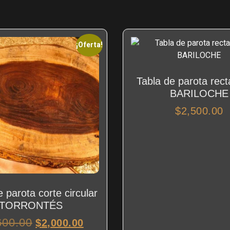
¡Oferta!
Tabla de parota rect
BARILOCHE
$
2,500.00
 parota corte circular
TORRONTÉS
600.00
$
2,000.00