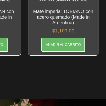
ÁN con
Mate imperial TOBIANO con
ade in
acero quemado (Made in
Argentina)
$
1,100.00
TO
AÑADIR AL CARRITO