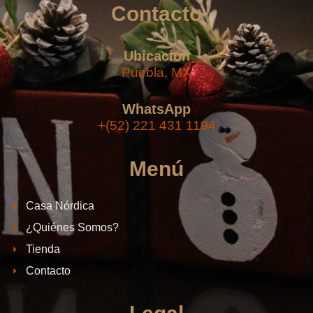
Contacto
Ubicación
Puebla, MX
WhatsApp
+(52) 221 431 1194
Menú
Casa Nórdica
¿Quiénes Somos?
Tienda
Contacto